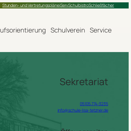
Stunden- und Vertretungspläne
iServ
Schulbistro
Schließfächer
ufsorientierung
Schulverein
Service
Sekretariat
05105.774-3235
info@schule-lisa-tetzner.de