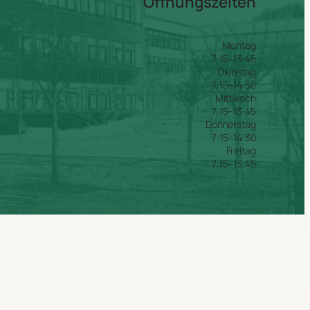
Öffnungszeiten
Montag
7:15–13:45
Dienstag
7:15–14:30
Mittwoch
7:15–13:45
Donnerstag
7:15–14:30
Freitag
7:15–13:45