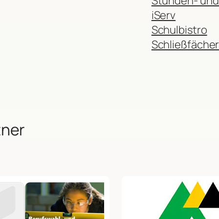
Stunden- und
iServ
Schulbistro
Schließfäche
tner