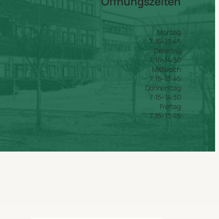
Öffnungszeiten
Montag
7:15–13:45
Dienstag
7:15–14:30
Mittwoch
7:15–13:45
Donnerstag
7:15–14:30
Freitag
7:15–13:45