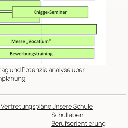
tag und Potenzialanalyse über
nplanung.
 Vertretungspläne
Unsere Schule
Schulleben
Berufsorientierung