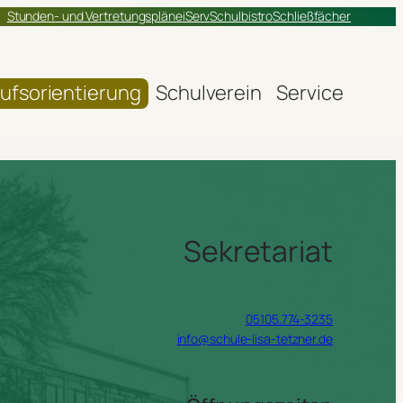
Stunden- und Vertretungspläne
iServ
Schulbistro
Schließfächer
ufsorientierung
Schulverein
Service
Sekretariat
05105.774-3235
info@schule-lisa-tetzner.de