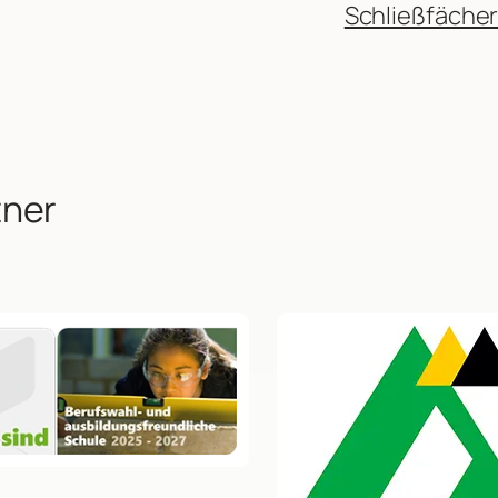
Schließfäche
tner