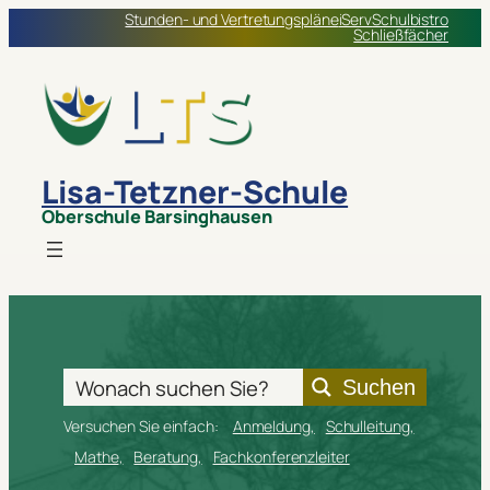
Zum
Stunden- und Vertretungspläne
iServ
Schulbistro
Schließfächer
Inhalt
springen
Lisa-Tetzner-Schule
Oberschule Barsinghausen
Suchen
Versuchen Sie einfach:
Anmeldung
Schulleitung
Mathe
Beratung
Fachkonferenzleiter