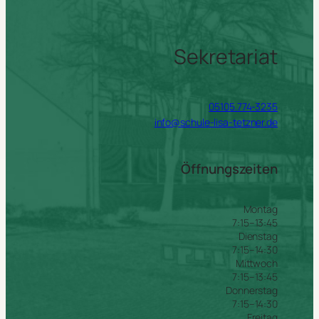
Sekretariat
05105.774-3235
info@schule-lisa-tetzner.de
Öffnungszeiten
Montag
7:15–13:45
Dienstag
7:15–14:30
Mittwoch
7:15–13:45
Donnerstag
7:15–14:30
Freitag