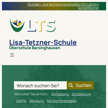
Zum
Stunden- und Vertretungspläne
iServ
Schulbistro
Schließfächer
Inhalt
springen
Lisa-Tetzner-Schule
Oberschule Barsinghausen
Suchen
Versuchen Sie einfach:
Anmeldung
Schulleitung
Mathe
Beratung
Fachkonferenzleiter