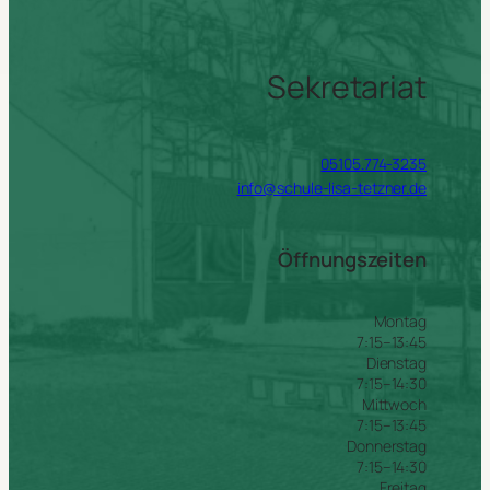
Sekretariat
05105.774-3235
info@schule-lisa-tetzner.de
Öffnungszeiten
Montag
7:15–13:45
Dienstag
7:15–14:30
Mittwoch
7:15–13:45
Donnerstag
7:15–14:30
Freitag