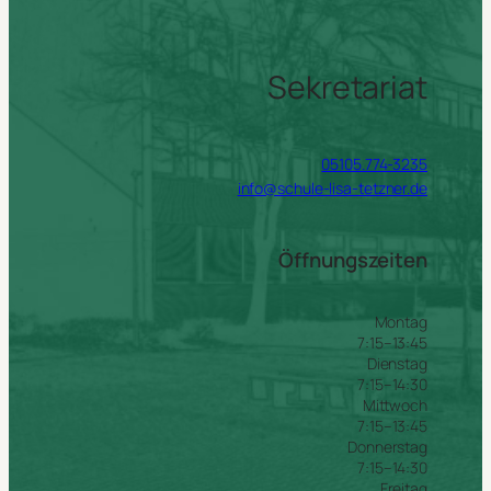
Sekretariat
05105.774-3235
info@schule-lisa-tetzner.de
Öffnungszeiten
Montag
7:15–13:45
Dienstag
7:15–14:30
Mittwoch
7:15–13:45
Donnerstag
7:15–14:30
Freitag