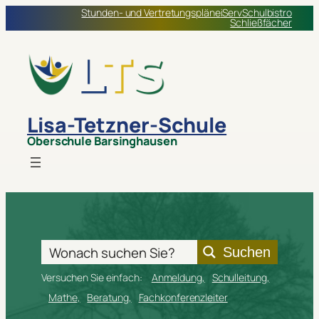
Stunden- und Vertretungspläne
iServ
Schulbistro
Schließfächer
Lisa-Tetzner-Schule
Oberschule Barsinghausen
Suchen
Versuchen Sie einfach:
Anmeldung
Schulleitung
Mathe
Beratung
Fachkonferenzleiter