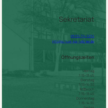
Sekretariat
05105.774-3235
info@schule-lisa-tetzner.de
Öffnungszeiten
Montag
7:15–13:45
Dienstag
7:15–14:30
Mittwoch
7:15–13:45
Donnerstag
7:15–14:30
Freitag