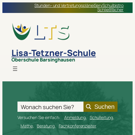
Stunden- und Vertretungspläne
iServ
Schulbistro
Schließfächer
Lisa-Tetzner-Schule
Oberschule Barsinghausen
Suchen
Versuchen Sie einfach:
Anmeldung
Schulleitung
Mathe
Beratung
Fachkonferenzleiter