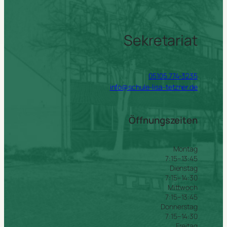
Sekretariat
05105.774-3235
info@schule-lisa-tetzner.de
Öffnungszeiten
Montag
7:15–13:45
Dienstag
7:15–14:30
Mittwoch
7:15–13:45
Donnerstag
7:15–14:30
Freitag