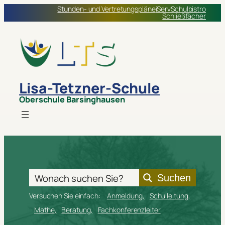
Stunden- und Vertretungspläne
iServ
Schulbistro
Schließfächer
Lisa-Tetzner-Schule
Oberschule Barsinghausen
Suchen
Versuchen Sie einfach:
Anmeldung
Schulleitung
Mathe
Beratung
Fachkonferenzleiter