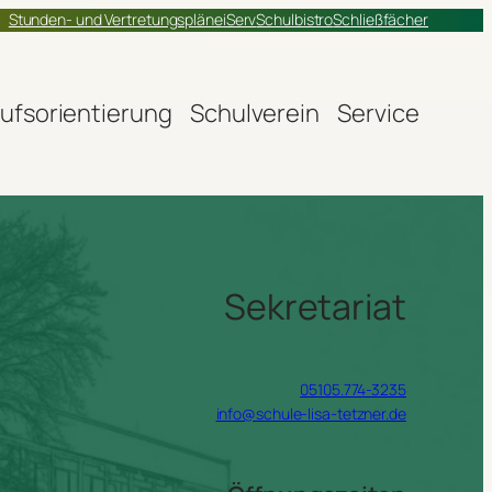
Stunden- und Vertretungspläne
iServ
Schulbistro
Schließfächer
ufsorientierung
Schulverein
Service
Sekretariat
05105.774-3235
info@schule-lisa-tetzner.de