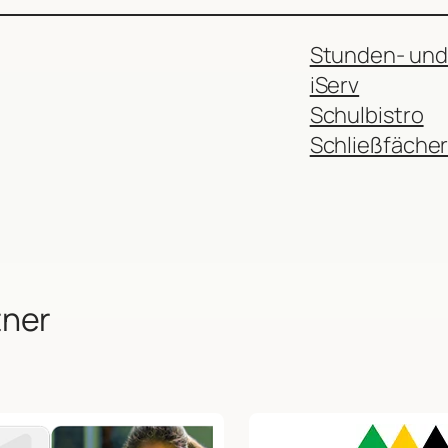
Stunden- und
iServ
Schulbistro
Schließfäche
tner