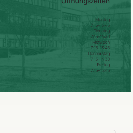
Öffnungszeiten
Montag
7:15–13:45
Dienstag
7:15–14:30
Mittwoch
7:15–13:45
Donnerstag
7:15–14:30
Freitag
7:15–13:45