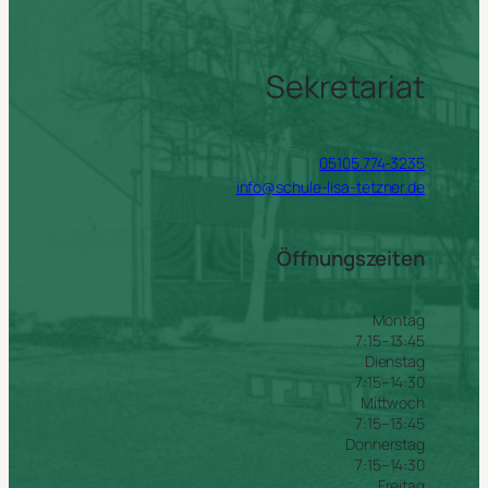
Sekretariat
05105.774-3235
info@schule-lisa-tetzner.de
Öffnungszeiten
Montag
7:15–13:45
Dienstag
7:15–14:30
Mittwoch
7:15–13:45
Donnerstag
7:15–14:30
Freitag