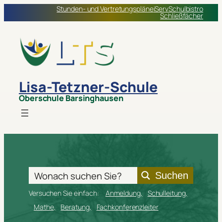
Stunden- und Vertretungspläne
iServ
Schulbistro
Schließfächer
Lisa-Tetzner-Schule
Oberschule Barsinghausen
Suchen
Versuchen Sie einfach:
Anmeldung
Schulleitung
Mathe
Beratung
Fachkonferenzleiter