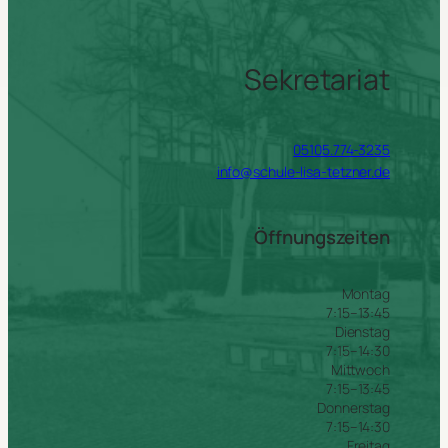
Sekretariat
05105.774-3235
info@schule-lisa-tetzner.de
Öffnungszeiten
Montag
7:15–13:45
Dienstag
7:15–14:30
Mittwoch
7:15–13:45
Donnerstag
7:15–14:30
Freitag