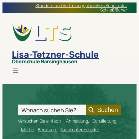
Stunden- und Vertretungspläne
iServ
Schulbistro
Schließfächer
Lisa-Tetzner-Schule
Oberschule Barsinghausen
Suchen
Versuchen Sie einfach:
Anmeldung
Schulleitung
Mathe
Beratung
Fachkonferenzleiter