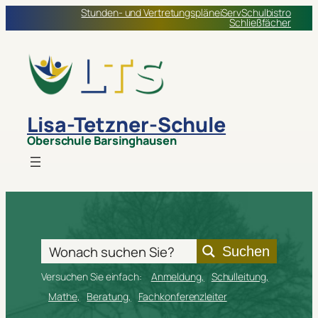
Stunden- und Vertretungspläne
iServ
Schulbistro
Schließfächer
Lisa-Tetzner-Schule
Oberschule Barsinghausen
Suchen
Versuchen Sie einfach:
Anmeldung
Schulleitung
Mathe
Beratung
Fachkonferenzleiter