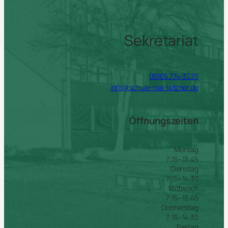
Sekretariat
05105.774-3235
info@schule-lisa-tetzner.de
Öffnungszeiten
Montag
7:15–13:45
Dienstag
7:15–14:30
Mittwoch
7:15–13:45
Donnerstag
7:15–14:30
Freitag