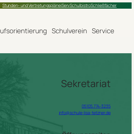
Stunden- und Vertretungspläne
iServ
Schulbistro
Schließfächer
ufsorientierung
Schulverein
Service
Sekretariat
05105.774-3235
info@schule-lisa-tetzner.de