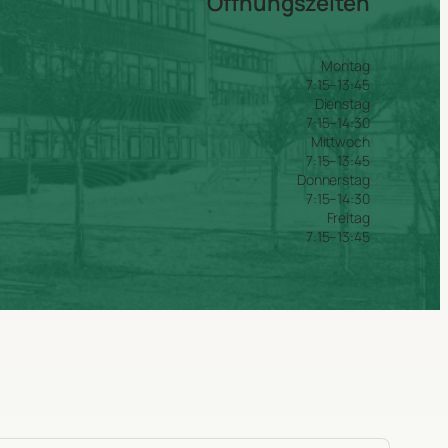
Öffnungszeiten
Montag
7:15–13:45
Dienstag
7:15–14:30
Mittwoch
7:15–13:45
Donnerstag
7:15–14:30
Freitag
7:15–13:45