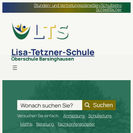
Stunden- und Vertretungspläne
iServ
Schulbistro
Schließfächer
Lisa-Tetzner-Schule
Oberschule Barsinghausen
Suchen
Versuchen Sie einfach:
Anmeldung
Schulleitung
Mathe
Beratung
Fachkonferenzleiter