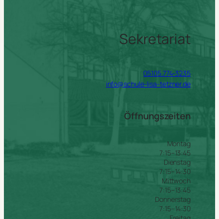
Sekretariat
05105.774-3235
info@schule-lisa-tetzner.de
Öffnungszeiten
Montag
7:15–13:45
Dienstag
7:15–14:30
Mittwoch
7:15–13:45
Donnerstag
7:15–14:30
Freitag