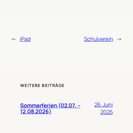
←
iPad
Schulverein
→
WEITERE BEITRÄGE
26. Juni
Sommerferien (02.07. –
12.08.2026)
2026