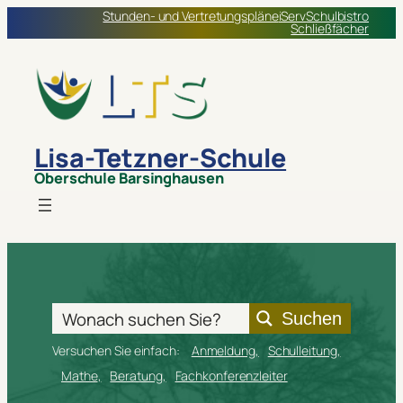
Zum
Stunden- und Vertretungspläne
iServ
Schulbistro
Schließfächer
Inhalt
springen
Lisa-Tetzner-Schule
Oberschule Barsinghausen
Suchen
Versuchen Sie einfach:
Anmeldung
Schulleitung
Mathe
Beratung
Fachkonferenzleiter