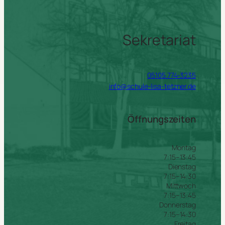
Sekretariat
05105.774-3235
info@schule-lisa-tetzner.de
Öffnungszeiten
Montag
7:15–13:45
Dienstag
7:15–14:30
Mittwoch
7:15–13:45
Donnerstag
7:15–14:30
Freitag