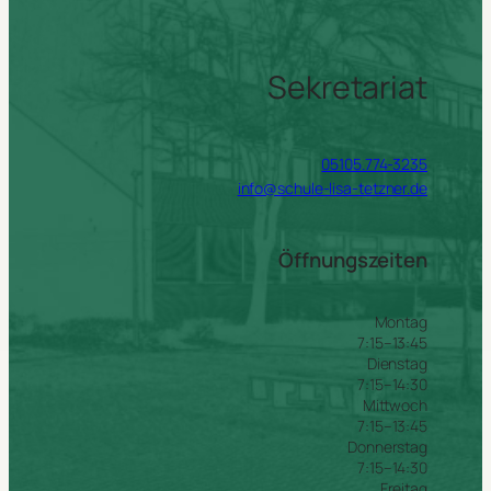
Sekretariat
05105.774-3235
info@schule-lisa-tetzner.de
Öffnungszeiten
Montag
7:15–13:45
Dienstag
7:15–14:30
Mittwoch
7:15–13:45
Donnerstag
7:15–14:30
Freitag