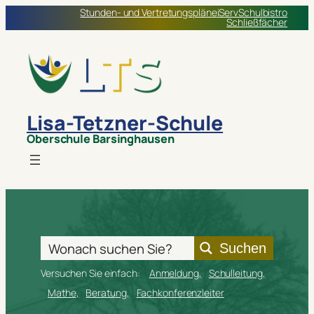
Zum
Stunden- und Vertretungspläne
iServ
Schulbistro
Schließfächer
Inhalt
springen
Lisa-Tetzner-Schule
Oberschule Barsinghausen
Suchen
Versuchen Sie einfach:
Anmeldung
Schulleitung
Mathe
Beratung
Fachkonferenzleiter